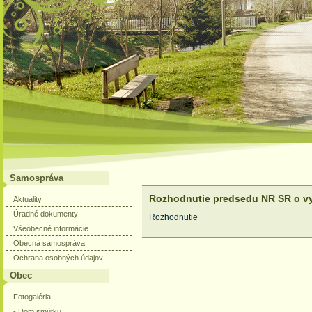
Samospráva
Rozhodnutie predsedu NR SR o vy
Aktuality
Úradné dokumenty
Rozhodnutie
Všeobecné informácie
Obecná samospráva
Ochrana osobných údajov
Obec
Fotogaléria
- Dom smútku