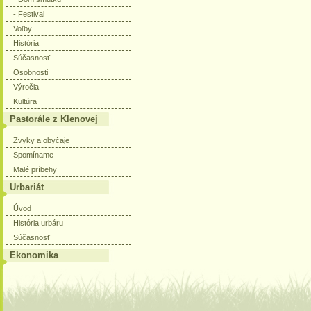
- Festival
Voľby
História
Súčasnosť
Osobnosti
Výročia
Kultúra
Pastorále z Klenovej
Zvyky a obyčaje
Spomíname
Malé príbehy
Urbariát
Úvod
História urbáru
Súčasnosť
Ekonomika