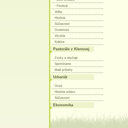
- Festival
Voľby
História
Súčasnosť
Osobnosti
Výročia
Kultúra
Pastorále z Klenovej
Zvyky a obyčaje
Spomíname
Malé príbehy
Urbariát
Úvod
História urbáru
Súčasnosť
Ekonomika