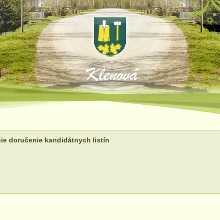
e doručenie kandidátnych listín
e