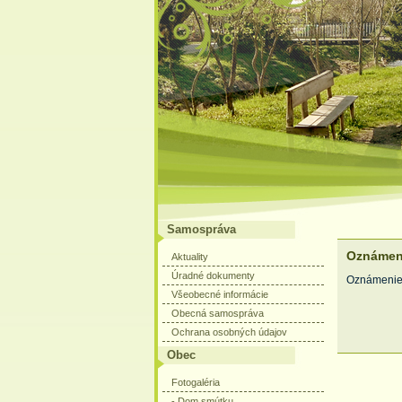
Samospráva
Oznámeni
Aktuality
Úradné dokumenty
Oznámeni
Všeobecné informácie
Obecná samospráva
Ochrana osobných údajov
Obec
Fotogaléria
- Dom smútku