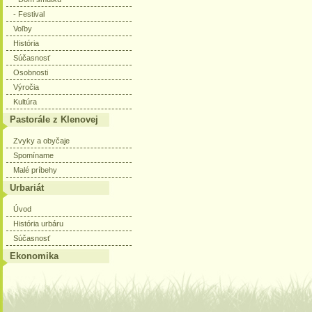
- Festival
Voľby
História
Súčasnosť
Osobnosti
Výročia
Kultúra
Pastorále z Klenovej
Zvyky a obyčaje
Spomíname
Malé príbehy
Urbariát
Úvod
História urbáru
Súčasnosť
Ekonomika