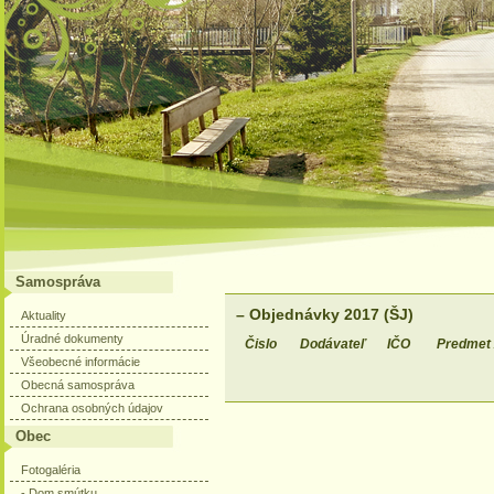
Samospráva
– Objednávky 2017 (ŠJ)
Aktuality
Úradné dokumenty
Čislo
Dodávateľ
IČO
Predmet 
Všeobecné informácie
Obecná samospráva
Ochrana osobných údajov
Obec
Fotogaléria
- Dom smútku