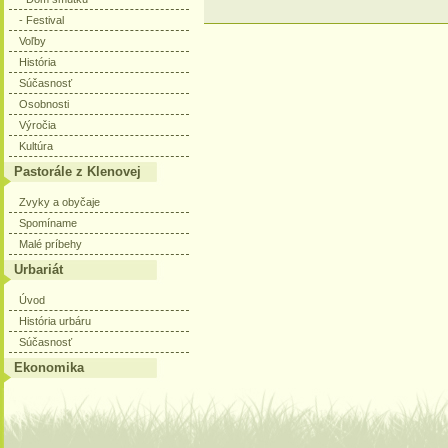
- Festival
Voľby
História
Súčasnosť
Osobnosti
Výročia
Kultúra
Pastorále z Klenovej
Zvyky a obyčaje
Spomíname
Malé príbehy
Urbariát
Úvod
História urbáru
Súčasnosť
Ekonomika