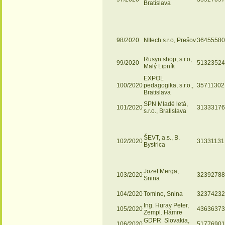
Bratislava
98/2020
NItech s.r.o, Prešov
36455580
Rusyn shop, s.r.o,
99/2020
51323524
Malý Lipník
EXPOL
100/2020
pedagogika, s.r.o.,
35711302
Bratislava
SPN Mladé letá,
101/2020
31333176
s.r.o., Bratislava
ŠEVT, a.s., B.
102/2020
31331131
Bystrica
Jozef Merga,
103/2020
32392788
Snina
104/2020
Tomino, Snina
32374232
Ing. Huray Peter,
105/2020
43636373
Zempl. Hámre
GDPR Slovakia,
106/2020
51776901