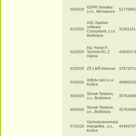
GDPR Slovakia
60/2020
51776901
s.r.o., Michalovce
ASC Applied
software
61/2020
31361161
Consultants, s.r.o.
Bratislava
Ing. Huray P.,
62/2020
Technik PO, Z.
43636373
Hámre
63/2020
ZŠ s MŠ Klenová
37873571
ArtEdu spol s.r.o.
64/2020
46960333
Košice
Slovak Telekom,
65/2020
35763469
a.s., Bratislava
Slovak Telekom,
66/2020
35763469
a.s., Bratislava
Východoslovenská
67/2020
energetika , a.s.,
44483767
Košice