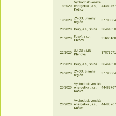
Vychodoslovenská
18/2020
energetika , a.s.,
44483767
Košice
ZMOS, Sninský
19/2020
37790064
región
20/2020
Beky, a.s., Snina
36464350
Ifosoft, s.r.o.,
21/2020
31666108
Prešov
ŠJ, ZŠ s MŠ
22/2020
37873571
Klenová
23/2020
Beky, a.s., Snina
36464350
ZMOS, Sninský
24/2020
37790064
región
Vychodoslovenská
25/2020
energetika , a.s.,
44483767
Košice
Vychodoslovenská
26/2020
energetika , a.s.,
44483767
Košice