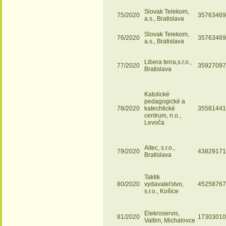
Slovak Telekom,
75/2020
35763469
a.s., Bratislava
Slovak Telekom,
76/2020
35763469
a.s., Bratislava
Libera terra,s.r.o.,
77/2020
35927097
Bratislava
Katolické
pedagogické a
78/2020
katechtické
35581441
centrum, n.o.,
Levoča
Aitec, s.r.o.,
79/2020
43829171
Bratislava
Taktik
80/2020
vydavateľstvo,
45258767
s.r.o., Košice
Elekroservis,
81/2020
17303010
Valtim, Michalovce