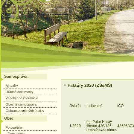
Samospráva
– Faktúry 2020 (ZŠsMŠ)
Aktuality
Úradné dokumenty
Všeobecné informácie
Obecná samospráva
číslo fa
dodávateľ
IČO
Ochrana osobných údajov
Obec
Ing. Peter Huray,
1/2020
Hlavná 428/185,
43636373
Fotogaléria
Zemplínske Hámre
- Dom smútku