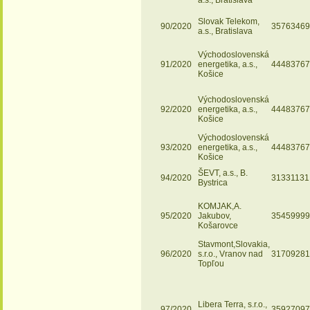
a.s., Bratislava
Slovak Telekom,
90/2020
35763469
a.s., Bratislava
Východoslovenská
91/2020
energetika, a.s.,
44483767
Košice
Východoslovenská
92/2020
energetika, a.s.,
44483767
Košice
Východoslovenská
93/2020
energetika, a.s.,
44483767
Košice
ŠEVT, a.s., B.
94/2020
31331131
Bystrica
KOMJAK,A.
95/2020
Jakubov,
35459999
Košarovce
Stavmont,Slovakia,
96/2020
s.r.o., Vranov nad
31709281
Topľou
Libera Terra, s.r.o.,
97/2020
35927097