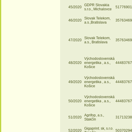
GDPR Slovakia
45/2020
51776901
s.r.o., Michalovce
Slovak Telekom,
46/2020
35763469
a.s.,Bratislava
Slovak Telekom,
47/2020
35763469
a.s., Bratislava
Východoslovenská
48/2020
energetika , a.s.,
44483767
Košice
Východoslovenská
49/2020
energetika , a.s.,
44483767
Košice
Východoslovenská
50/2020
energetika , a.s.,
44483767
Košice
Agrifop, a.s.,
51/2020
31713238
Stakčín
Gigaprint. sk, s.r.o.
52/2020
50370294