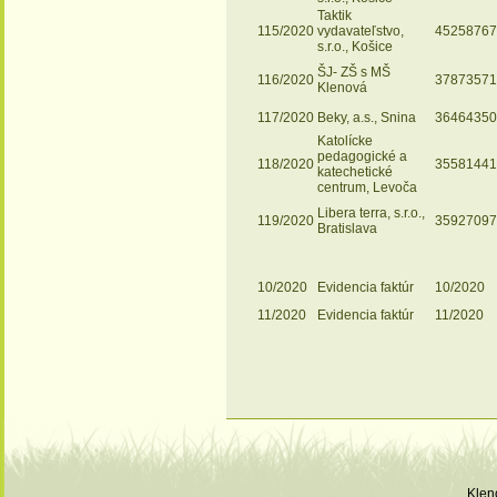
Taktik
115/2020
vydavateľstvo,
45258767
s.r.o., Košice
ŠJ- ZŠ s MŠ
116/2020
37873571
Klenová
117/2020
Beky, a.s., Snina
36464350
Katolícke
pedagogické a
118/2020
35581441
katechetické
centrum, Levoča
Libera terra, s.r.o.,
119/2020
35927097
Bratislava
10/2020
Evidencia faktúr
10/2020
11/2020
Evidencia faktúr
11/2020
Klen