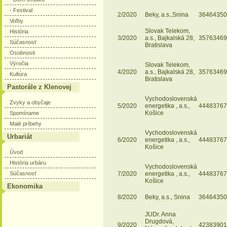
- Festival
2/2020
Beky, a.s.,Snina
36464350
Voľby
Slovak Telekom,
História
3/2020
a.s., Bajkalská 28,
35763469
Súčasnosť
Bratislava
Osobnosti
Výročia
Slovak Telekom,
4/2020
a.s., Bajkalská 28,
35763469
Kultúra
Bratislava
Pastorále z Klenovej
Vychodoslovenská
Zvyky a obyčaje
5/2020
energetika , a.s.,
44483767
Košice
Spomíname
Malé príbehy
Vychodoslovenská
Urbariát
6/2020
energetika , a.s.,
44483767
Košice
Úvod
História urbáru
Vychodoslovenská
Súčasnosť
7/2020
energetika , a.s.,
44483767
Košice
Ekonomika
8/2020
Beky, a.s., Snina
36464350
JUDr. Anna
Drugdová,
9/2020
42383901