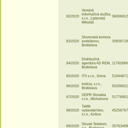
Verejná
informačná služba,
82/2020
36006912
s.r.o., Liptovský
Mikuláš
Slovenská komora
83/2020
exekútorov,
35659718
Bratislava
Distribučná
84/2020
agentúra AD REM,
11782889
Bratislava
85/2020
ITS s.r.o., Snina
51944871
Indícia, s.r.o.,
86/2020
50206621
Bratislava
GDPR Slovakia
87/2020
51776901
s.r.o., Michalovce
Taktik
88/2020
vydavateľstvo,
45258767
s.r.o., Košice
Slovak Telekom,
89/2020
35763469