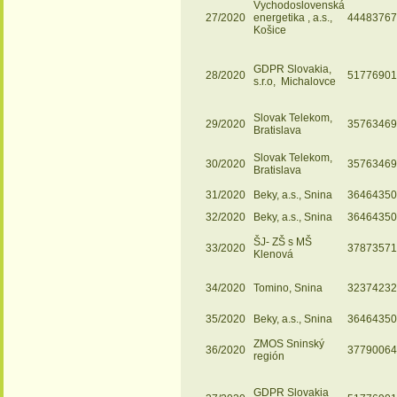
Vychodoslovenská
27/2020
energetika , a.s.,
44483767
Košice
GDPR Slovakia,
28/2020
51776901
s.r.o, Michalovce
Slovak Telekom,
29/2020
35763469
Bratislava
Slovak Telekom,
30/2020
35763469
Bratislava
31/2020
Beky, a.s., Snina
36464350
32/2020
Beky, a.s., Snina
36464350
ŠJ- ZŠ s MŠ
33/2020
37873571
Klenová
34/2020
Tomino, Snina
32374232
35/2020
Beky, a.s., Snina
36464350
ZMOS Sninský
36/2020
37790064
región
GDPR Slovakia