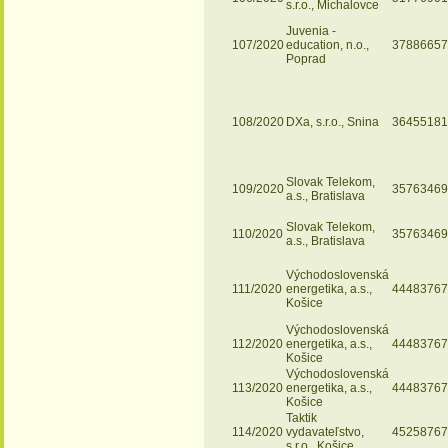
s.r.o., Michalovce
Juvenia -
107/2020
education, n.o.,
37886657
Poprad
108/2020
DXa, s.r.o., Snina
36455181
Slovak Telekom,
109/2020
35763469
a.s., Bratislava
Slovak Telekom,
110/2020
35763469
a.s., Bratislava
Východoslovenská
111/2020
energetika, a.s.,
44483767
Košice
Východoslovenská
112/2020
energetika, a.s.,
44483767
Košice
Východoslovenská
113/2020
energetika, a.s.,
44483767
Košice
Taktik
114/2020
vydavateľstvo,
45258767
s.r.o., Košice