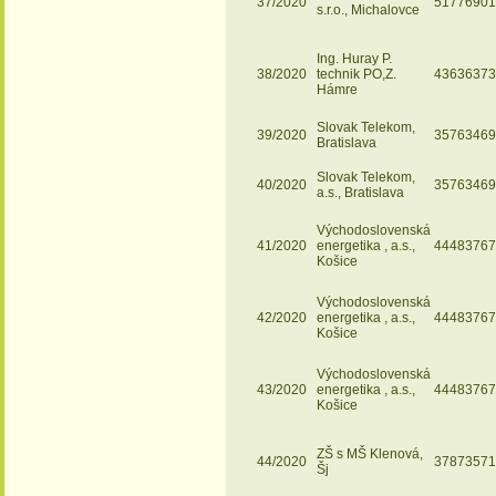
37/2020
51776901
s.r.o., Michalovce
Ing. Huray P.
38/2020
technik PO,Z.
43636373
Hámre
Slovak Telekom,
39/2020
35763469
Bratislava
Slovak Telekom,
40/2020
35763469
a.s., Bratislava
Východoslovenská
41/2020
energetika , a.s.,
44483767
Košice
Východoslovenská
42/2020
energetika , a.s.,
44483767
Košice
Východoslovenská
43/2020
energetika , a.s.,
44483767
Košice
ZŠ s MŠ Klenová,
44/2020
37873571
Šj