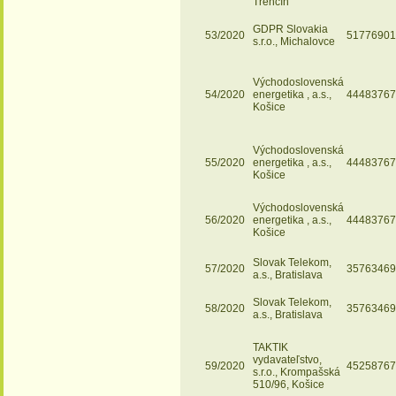
Trenčín
GDPR Slovakia
53/2020
51776901
s.r.o., Michalovce
Východoslovenská
54/2020
energetika , a.s.,
44483767
Košice
Východoslovenská
55/2020
energetika , a.s.,
44483767
Košice
Východoslovenská
56/2020
energetika , a.s.,
44483767
Košice
Slovak Telekom,
57/2020
35763469
a.s., Bratislava
Slovak Telekom,
58/2020
35763469
a.s., Bratislava
TAKTIK
vydavateľstvo,
59/2020
45258767
s.r.o., Krompašská
510/96, Košice