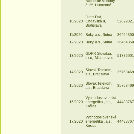
Námestie slobody
č. 25, Humenné
Jurist Dat,
10/2020
Ondavská 8,
52829821
Bratislava
11/2020
Beky, a.s., Snina
36464350
12/2020
Beky, a.s., Snina
36464350
GDPR Slovakia,
13/2020
51776901
s.r.o, Michalovce
Slovak Telekom,
14/2020
35763469
a.s., Bratislava
Slovak Telekom,
15/2020
35763469
a.s., Bratislava
Vychodoslovenská
16/2020
energetika , a.s.,
44483767
Košice
Vychodoslovenská
17/2020
energetika , a.s.,
44483767
Košice