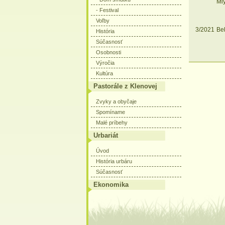
Ml
- Festival
Voľby
3/2021
Bek
História
Súčasnosť
Osobnosti
Výročia
Kultúra
Pastorále z Klenovej
Zvyky a obyčaje
Spomíname
Malé príbehy
Urbariát
Úvod
História urbáru
Súčasnosť
Ekonomika