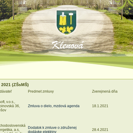
 2021 (ZŠsMŠ)
dávateľ
Predmet zmluvy
Zverejnená dňa
oft, v.o.s.,
binovská 36,
Zmluva o dielo, mzdová agenda
18.1.2021
ešov
chodoslovenská
Dodatok k zmluve o združenej
rgetika, a.s,
28.4.2021
dodávke elektriny