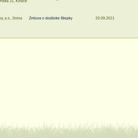
ynská 31, Košice
y, a.s., Snina
Zmluva o dodávke štiepky
20.09.2021