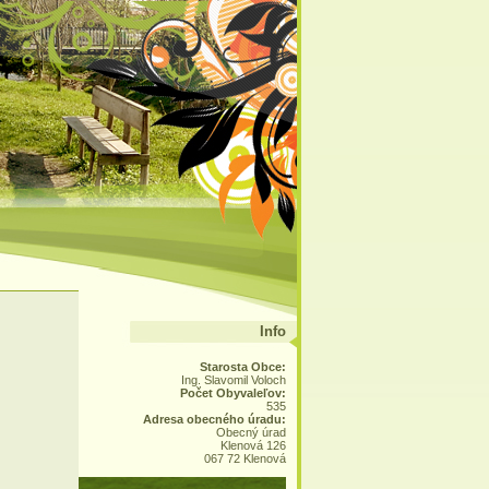
Info
Starosta Obce:
Ing. Slavomil Voloch
Počet Obyvaleľov:
535
Adresa obecného úradu:
Obecný úrad
Klenová 126
067 72 Klenová