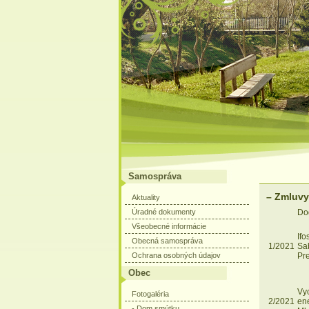
Samospráva
– Zmluvy
Aktuality
Úradné dokumenty
Do
Všeobecné informácie
Ifos
Obecná samospráva
1/2021
Sa
Ochrana osobných údajov
Pr
Obec
Vy
Fotogaléria
2/2021
ene
- Dom smútku