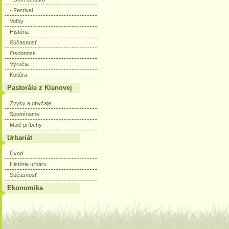
- Festival
Voľby
História
Súčasnosť
Osobnosti
Výročia
Kultúra
Pastorále z Klenovej
Zvyky a obyčaje
Spomíname
Malé príbehy
Urbariát
Úvod
História urbáru
Súčasnosť
Ekonomika