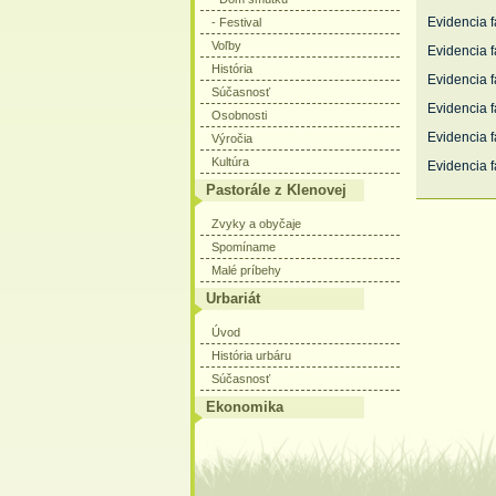
Evidencia f
- Festival
Voľby
Evidencia f
História
Evidencia f
Súčasnosť
Evidencia f
Osobnosti
Evidencia f
Výročia
Kultúra
Evidencia f
Pastorále z Klenovej
Zvyky a obyčaje
Spomíname
Malé príbehy
Urbariát
Úvod
História urbáru
Súčasnosť
Ekonomika