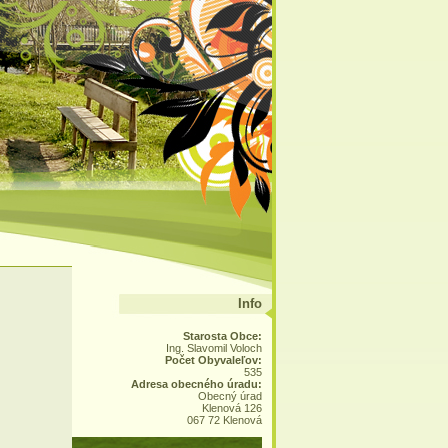
Info
Starosta Obce:
Ing. Slavomil Voloch
Počet Obyvaleľov:
535
Adresa obecného úradu:
Obecný úrad
Klenová 126
067 72 Klenová