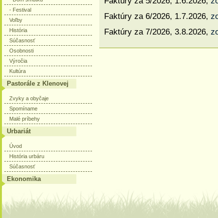
Faktúry za 5/2026, 1.6.2026,
z
- Festival
Faktúry za 6/2026, 1.7.2026,
z
Voľby
História
Faktúry za 7/2026, 3.8.2026,
z
Súčasnosť
Osobnosti
Výročia
Kultúra
Pastorále z Klenovej
Zvyky a obyčaje
Spomíname
Malé príbehy
Urbariát
Úvod
História urbáru
Súčasnosť
Ekonomika